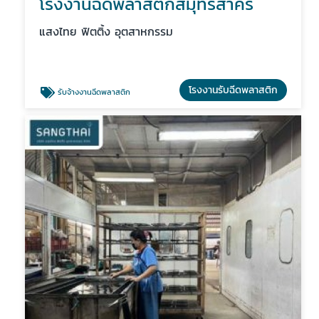
โรงงานฉีดพลาสติกสมุทรสาคร
แสงไทย ฟิตติ้ง อุตสาหกรรม
โรงงานรับฉีดพลาสติก
รับจ้างงานฉีดพลาสติก