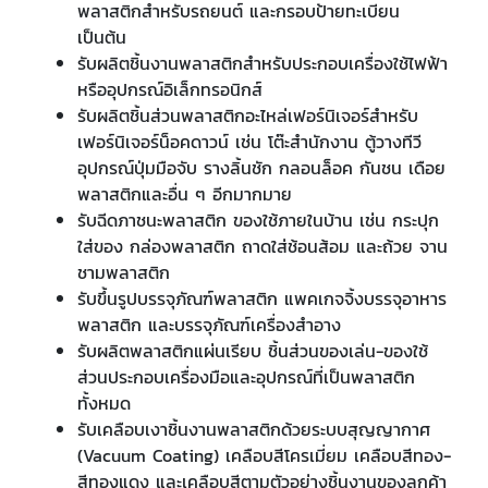
พลาสติกสำหรับรถยนต์ และกรอบป้ายทะเบียน
เป็นต้น
รับผลิตชิ้นงานพลาสติกสำหรับประกอบเครื่องใช้ไฟฟ้า
หรืออุปกรณ์อิเล็กทรอนิกส์
รับผลิตชิ้นส่วนพลาสติกอะไหล่เฟอร์นิเจอร์สำหรับ
เฟอร์นิเจอร์น็อคดาวน์ เช่น โต๊ะสำนักงาน ตู้วางทีวี
อุปกรณ์ปุ่มมือจับ รางลิ้นชัก กลอนล็อค กันชน เดือย
พลาสติกและอื่น ๆ อีกมากมาย
รับฉีดภาชนะพลาสติก ของใช้ภายในบ้าน เช่น กระปุก
ใส่ของ กล่องพลาสติก ถาดใส่ช้อนส้อม และถ้วย จาน
ชามพลาสติก
รับขึ้นรูปบรรจุภัณฑ์พลาสติก แพคเกจจิ้งบรรจุอาหาร
พลาสติก และบรรจุภัณฑ์เครื่องสำอาง
รับผลิตพลาสติกแผ่นเรียบ ชิ้นส่วนของเล่น-ของใช้
ส่วนประกอบเครื่องมือและอุปกรณ์ที่เป็นพลาสติก
ทั้งหมด
รับเคลือบเงาชิ้นงานพลาสติกด้วยระบบสุญญากาศ
(
Vacuum Coating
) เคลือบสีโครเมี่ยม เคลือบสีทอง-
สีทองแดง และเคลือบสีตามตัวอย่างชิ้นงานของลูกค้า