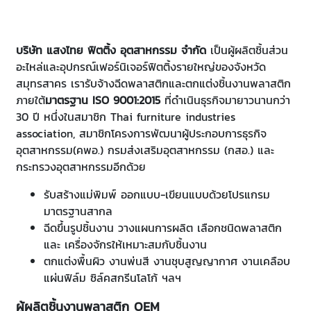
บริษัท แสงไทย ฟิตติ้ง อุตสาหกรรม จำกัด
เป็นผู้ผลิตชิ้นส่วน
อะไหล่และอุปกรณ์เฟอร์นิเจอร์ฟิตติ้งรายใหญ่ของจังหวัด
สมุทรสาคร เรารับจ้างฉีดพลาสติกและตกแต่งชิ้นงานพลาสติก
ภายใต้
มาตรฐาน ISO 9001:2015
ที่ดำเนินธุรกิจมายาวนานกว่า
30 ปี หนึ่งในสมาชิก Thai furniture industries
association, สมาชิกโครงการพัฒนาผู้ประกอบการธุรกิจ
อุตสาหกรรม(คพอ.) กรมส่งเสริมอุตสาหกรรม (กสอ.) และ
กระทรวงอุตสาหกรรมอีกด้วย
รับสร้างแม่พิมพ์
ออกแบบ-เขียนแบบด้วยโปรแกรม
มาตรฐานสากล
ฉีดขึ้นรูปชิ้นงาน
วางแผนการผลิต เลือกชนิดพลาสติก
และ เครื่องจักรให้เหมาะสมกับชิ้นงาน
ตกแต่งพื้นผิว
งานพ่นสี งานชุบสูญญากาศ งานเคลือบ
แผ่นฟิล์ม ซิล์คสกรีนโลโก้ ฯลฯ
ผู้ผลิตชิ้นงานพลาสติก OEM