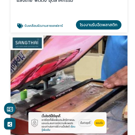
แสงไทย ฟิตติ้ง อุตสาหกรรม
โรงงานรับฉีดพลาสติก
รับเคลือบผิวงานลายเคฟลาร์
เว็บไซต์นี้ใช้คุกกี้
เราใช้คุกกี้เพื่อเพิ่มประสิทธิภาพและ
ตั้งค่าคุกกี้
ยอมรับ
มอบประสบการณ์ความพึงพอใจ
ของท่านในการใช้งานเว็บไซต์
เรียน
รู้เพิ่มเติม