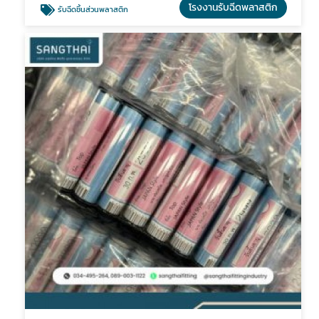
โรงงานรับฉีดพลาสติก
รับฉีดชิ้นส่วนพลาสติก